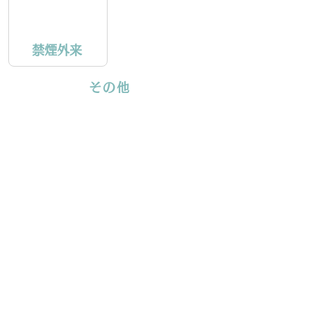
禁煙外来
その他
健康診断
予防接種
福島県郡山市安積町のクリニック。